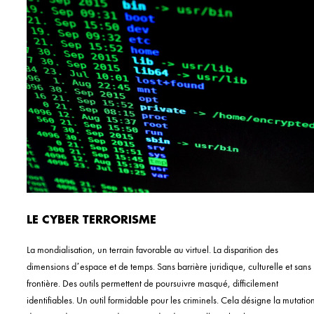
LE CYBER TERRORISME
La mondialisation, un terrain favorable au virtuel. La disparition des
dimensions d’espace et de temps. Sans barrière juridique, culturelle et sans
frontière. Des outils permettent de poursuivre masqué, difficilement
identifiables. Un outil formidable pour les criminels. Cela désigne la mutatio